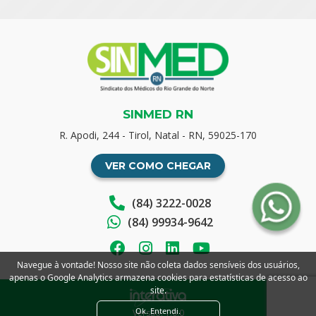
SINMED RN
R. Apodi, 244 - Tirol, Natal - RN, 59025-170
VER COMO CHEGAR
(84) 3222-0028
(84) 99934-9642
Navegue à vontade! Nosso site não coleta dados sensíveis dos usuários,
apenas o Google Analytics armazena cookies para estatísticas de acesso ao
site.
Ok. Entendi.
Versão: 1.0.0