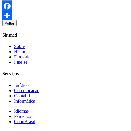
Email
Facebook
Voltar
Share
Sinmed
Sobre
História
Diretoria
Filie-se
Serviços
Jurídico
Comunicação
Contábil
Informática
Idiomas
Parceiros
CoopBrasil