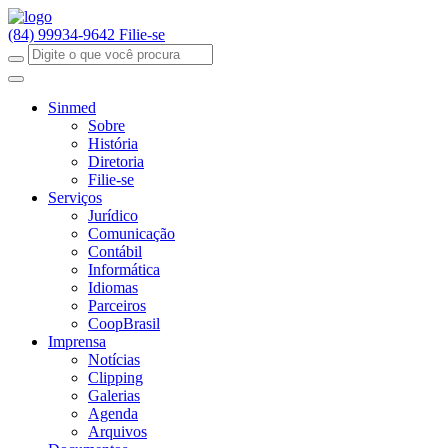
(84) 99934-9642
Filie-se
Sinmed
Sobre
História
Diretoria
Filie-se
Serviços
Jurídico
Comunicação
Contábil
Informática
Idiomas
Parceiros
CoopBrasil
Imprensa
Notícias
Clipping
Galerias
Agenda
Arquivos