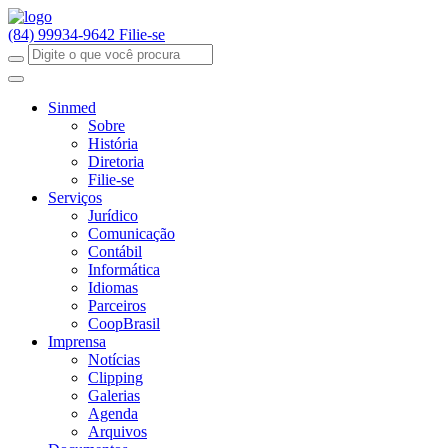
(84) 99934-9642
Filie-se
Sinmed
Sobre
História
Diretoria
Filie-se
Serviços
Jurídico
Comunicação
Contábil
Informática
Idiomas
Parceiros
CoopBrasil
Imprensa
Notícias
Clipping
Galerias
Agenda
Arquivos