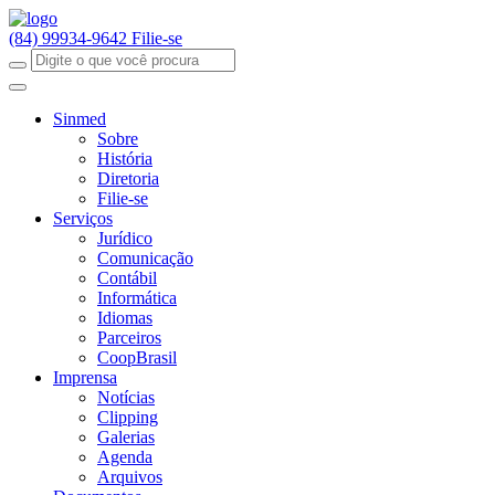
(84) 99934-9642
Filie-se
Sinmed
Sobre
História
Diretoria
Filie-se
Serviços
Jurídico
Comunicação
Contábil
Informática
Idiomas
Parceiros
CoopBrasil
Imprensa
Notícias
Clipping
Galerias
Agenda
Arquivos