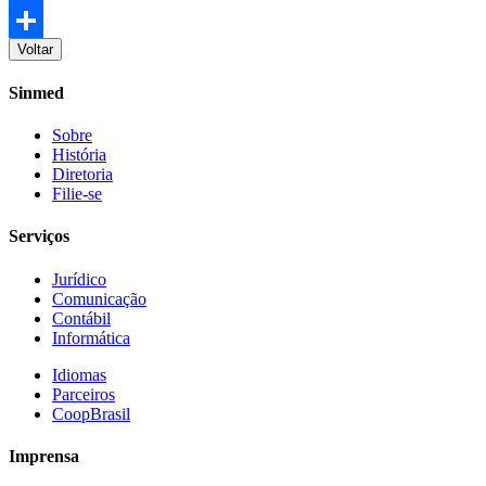
Facebook
Voltar
Share
Sinmed
Sobre
História
Diretoria
Filie-se
Serviços
Jurídico
Comunicação
Contábil
Informática
Idiomas
Parceiros
CoopBrasil
Imprensa