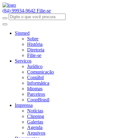
(84) 99934-9642
Filie-se
Sinmed
Sobre
História
Diretoria
Filie-se
Serviços
Jurídico
Comunicação
Contábil
Informática
Idiomas
Parceiros
CoopBrasil
Imprensa
Notícias
Clipping
Galerias
Agenda
Arquivos