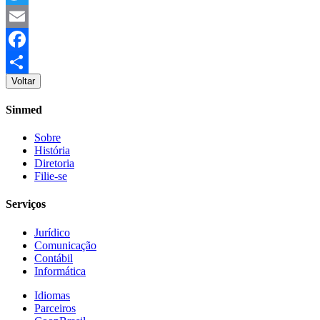
Twitter
Email
Facebook
Voltar
Share
Sinmed
Sobre
História
Diretoria
Filie-se
Serviços
Jurídico
Comunicação
Contábil
Informática
Idiomas
Parceiros