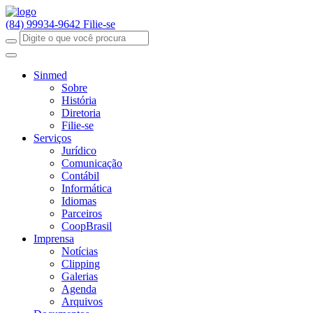
(84) 99934-9642
Filie-se
Sinmed
Sobre
História
Diretoria
Filie-se
Serviços
Jurídico
Comunicação
Contábil
Informática
Idiomas
Parceiros
CoopBrasil
Imprensa
Notícias
Clipping
Galerias
Agenda
Arquivos