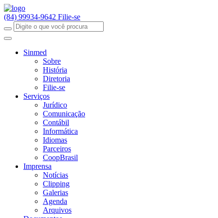
(84) 99934-9642
Filie-se
Sinmed
Sobre
História
Diretoria
Filie-se
Serviços
Jurídico
Comunicação
Contábil
Informática
Idiomas
Parceiros
CoopBrasil
Imprensa
Notícias
Clipping
Galerias
Agenda
Arquivos