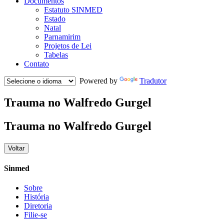
Documentos
Estatuto SINMED
Estado
Natal
Parnamirim
Projetos de Lei
Tabelas
Contato
Powered by
Tradutor
Trauma no Walfredo Gurgel
Trauma no Walfredo Gurgel
Voltar
Sinmed
Sobre
História
Diretoria
Filie-se