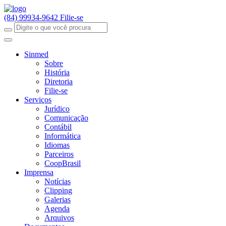
(84) 99934-9642
Filie-se
Sinmed
Sobre
História
Diretoria
Filie-se
Serviços
Jurídico
Comunicação
Contábil
Informática
Idiomas
Parceiros
CoopBrasil
Imprensa
Notícias
Clipping
Galerias
Agenda
Arquivos