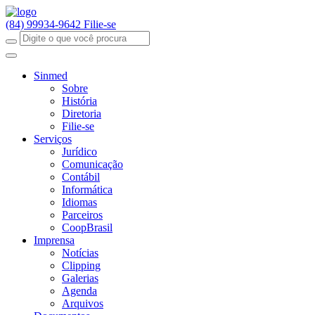
(84) 99934-9642
Filie-se
Sinmed
Sobre
História
Diretoria
Filie-se
Serviços
Jurídico
Comunicação
Contábil
Informática
Idiomas
Parceiros
CoopBrasil
Imprensa
Notícias
Clipping
Galerias
Agenda
Arquivos