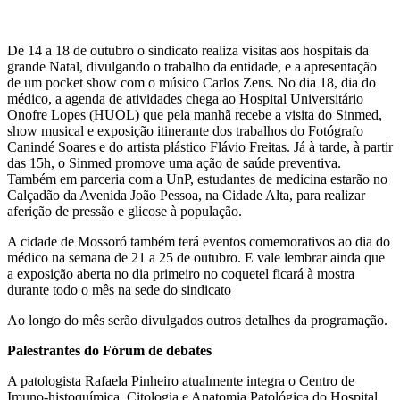
De 14 a 18 de outubro o sindicato realiza visitas aos hospitais da
grande Natal, divulgando o trabalho da entidade, e a apresentação
de um pocket show com o músico Carlos Zens. No dia 18, dia do
médico, a agenda de atividades chega ao Hospital Universitário
Onofre Lopes (HUOL) que pela manhã recebe a visita do Sinmed,
show musical e exposição itinerante dos trabalhos do Fotógrafo
Canindé Soares e do artista plástico Flávio Freitas. Já à tarde, à partir
das 15h, o Sinmed promove uma ação de saúde preventiva.
Também em parceria com a UnP, estudantes de medicina estarão no
Calçadão da Avenida João Pessoa, na Cidade Alta, para realizar
aferição de pressão e glicose à população.
A cidade de Mossoró também terá eventos comemorativos ao dia do
médico na semana de 21 a 25 de outubro. E vale lembrar ainda que
a exposição aberta no dia primeiro no coquetel ficará à mostra
durante todo o mês na sede do sindicato
Ao longo do mês serão divulgados outros detalhes da programação.
Palestrantes do Fórum de debates
A patologista Rafaela Pinheiro atualmente integra o Centro de
Imuno-histoquímica, Citologia e Anatomia Patológica do Hospital