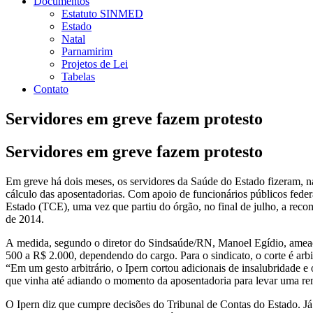
Documentos
Estatuto SINMED
Estado
Natal
Parnamirim
Projetos de Lei
Tabelas
Contato
Servidores em greve fazem protesto
Servidores em greve fazem protesto
Em greve há dois meses, os servidores da Saúde do Estado fizeram, n
cálculo das aposentadorias. Com apoio de funcionários públicos fede
Estado (TCE), uma vez que partiu do órgão, no final de julho, a reco
de 2014.
A medida, segundo o diretor do Sindsaúde/RN, Manoel Egídio, ameaça t
500 a R$ 2.000, dependendo do cargo. Para o sindicato, o corte é arbitr
“Em um gesto arbitrário, o Ipern cortou adicionais de insalubridade 
que vinha até adiando o momento da aposentadoria para levar uma r
O Ipern diz que cumpre decisões do Tribunal de Contas do Estado. Já