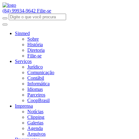
(84) 99934-9642
Filie-se
Sinmed
Sobre
História
Diretoria
Filie-se
Serviços
Jurídico
Comunicação
Contábil
Informática
Idiomas
Parceiros
CoopBrasil
Imprensa
Notícias
Clipping
Galerias
Agenda
Arquivos