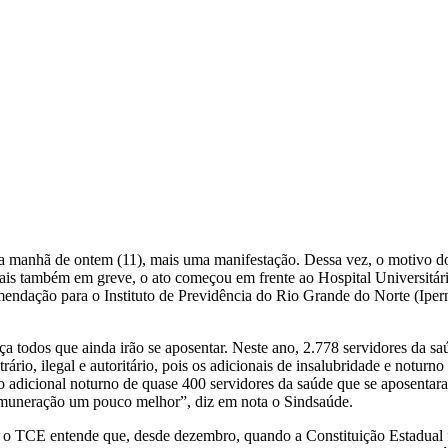
a manhã de ontem (11), mais uma manifestação. Dessa vez, o motivo do p
rais também em greve, o ato começou em frente ao Hospital Universitá
mendação para o Instituto de Previdência do Rio Grande do Norte (Ipern
odos que ainda irão se aposentar. Neste ano, 2.778 servidores da saúd
ário, ilegal e autoritário, pois os adicionais de insalubridade e noturn
e o adicional noturno de quase 400 servidores da saúde que se aposent
emuneração um pouco melhor”, diz em nota o Sindsaúde.
 o TCE entende que, desde dezembro, quando a Constituição Estadual foi