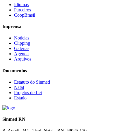
Idiomas
Parceiros
CoopBrasil
Imprensa
Notícias
Clipping
Galerias
Agenda
Arquivos
Documentos
Estatuto do Sinmed
Natal
Projetos de Lei
Estado
Sinmed RN
R. Apodi, 244 - Tirol, Natal - RN, 59025-170