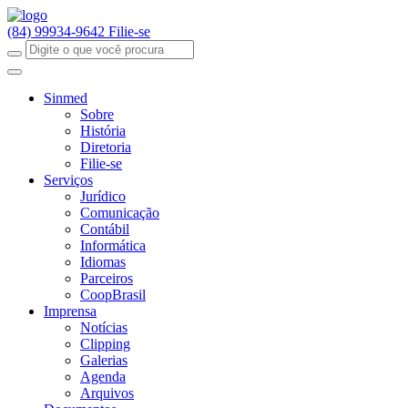
(84) 99934-9642
Filie-se
Sinmed
Sobre
História
Diretoria
Filie-se
Serviços
Jurídico
Comunicação
Contábil
Informática
Idiomas
Parceiros
CoopBrasil
Imprensa
Notícias
Clipping
Galerias
Agenda
Arquivos