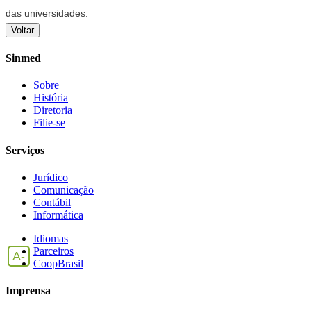
das universidades.
Voltar
Sinmed
Sobre
História
Diretoria
Filie-se
Serviços
Jurídico
Comunicação
Contábil
Informática
Idiomas
Parceiros
A-
CoopBrasil
Imprensa