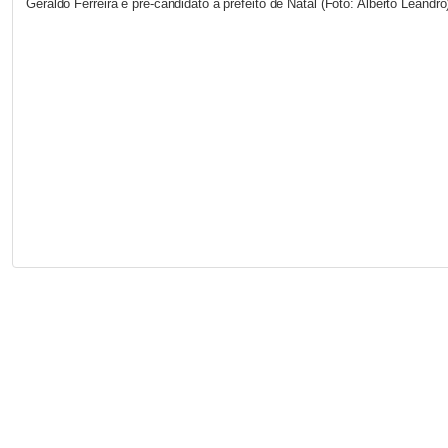
Geraldo Ferreira é pré-candidato a prefeito de Natal (Foto: Alberto Leandro