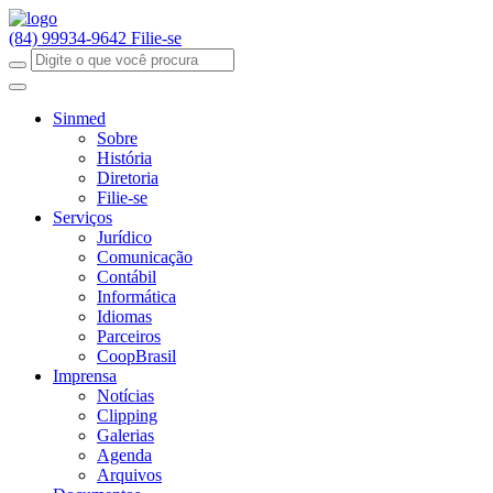
(84) 99934-9642
Filie-se
Sinmed
Sobre
História
Diretoria
Filie-se
Serviços
Jurídico
Comunicação
Contábil
Informática
Idiomas
Parceiros
CoopBrasil
Imprensa
Notícias
Clipping
Galerias
Agenda
Arquivos