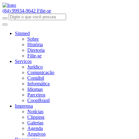
(84) 99934-9642
Filie-se
Sinmed
Sobre
História
Diretoria
Filie-se
Serviços
Jurídico
Comunicação
Contábil
Informática
Idiomas
Parceiros
CoopBrasil
Imprensa
Notícias
Clipping
Galerias
Agenda
Arquivos