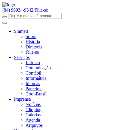
(84) 99934-9642
Filie-se
Sinmed
Sobre
História
Diretoria
Filie-se
Serviços
Jurídico
Comunicação
Contábil
Informática
Idiomas
Parceiros
CoopBrasil
Imprensa
Notícias
Clipping
Galerias
Agenda
Arquivos