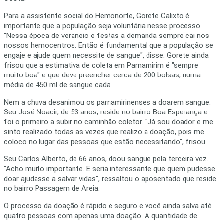
Para a assistente social do Hemonorte, Gorete Calixto é
importante que a população seja voluntária nesse processo.
"Nessa época de veraneio e festas a demanda sempre cai nos
nossos hemocentros. Então é fundamental que a população se
engaje e ajude quem necessite de sangue", disse. Gorete ainda
frisou que a estimativa de coleta em Parnamirim é "sempre
muito boa" e que deve preencher cerca de 200 bolsas, numa
média de 450 ml de sangue cada.
Nem a chuva desanimou os parnamirinenses a doarem sangue.
Seu José Noacir, de 53 anos, reside no bairro Boa Esperança e
foi o primeiro a subir no caminhão coletor. "Já sou doador e me
sinto realizado todas as vezes que realizo a doação, pois me
coloco no lugar das pessoas que estão necessitando", frisou.
Seu Carlos Alberto, de 66 anos, doou sangue pela terceira vez.
"Acho muito importante. E seria interessante que quem pudesse
doar ajudasse a salvar vidas", ressaltou o aposentado que reside
no bairro Passagem de Areia.
O processo da doação é rápido e seguro e você ainda salva até
quatro pessoas com apenas uma doação. A quantidade de