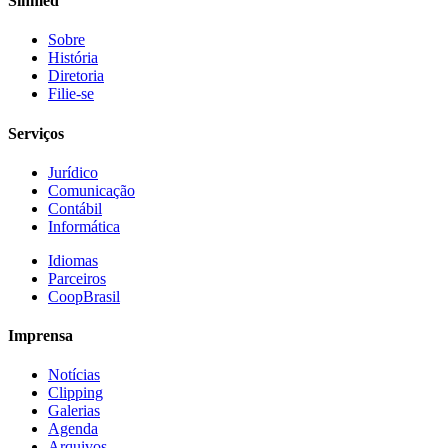
Sinmed
Sobre
História
Diretoria
Filie-se
Serviços
Jurídico
Comunicação
Contábil
Informática
Idiomas
Parceiros
CoopBrasil
Imprensa
Notícias
Clipping
Galerias
Agenda
Arquivos