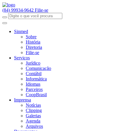
(84) 99934-9642
Filie-se
Sinmed
Sobre
História
Diretoria
Filie-se
Serviços
Jurídico
Comunicação
Contábil
Informática
Idiomas
Parceiros
CoopBrasil
Imprensa
Notícias
Clipping
Galerias
Agenda
Arquivos