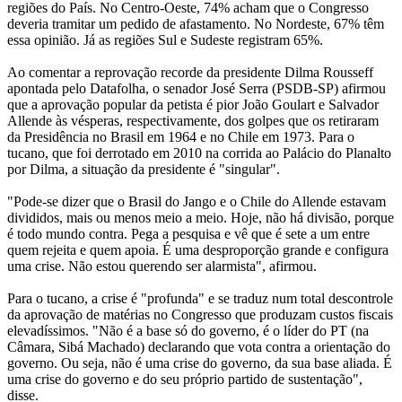
regiões do País. No Centro-Oeste, 74% acham que o Congresso
deveria tramitar um pedido de afastamento. No Nordeste, 67% têm
essa opinião. Já as regiões Sul e Sudeste registram 65%.
Ao comentar a reprovação recorde da presidente Dilma Rousseff
apontada pelo Datafolha, o senador José Serra (PSDB-SP) afirmou
que a aprovação popular da petista é pior João Goulart e Salvador
Allende às vésperas, respectivamente, dos golpes que os retiraram
da Presidência no Brasil em 1964 e no Chile em 1973. Para o
tucano, que foi derrotado em 2010 na corrida ao Palácio do Planalto
por Dilma, a situação da presidente é "singular".
"Pode-se dizer que o Brasil do Jango e o Chile do Allende estavam
divididos, mais ou menos meio a meio. Hoje, não há divisão, porque
é todo mundo contra. Pega a pesquisa e vê que é sete a um entre
quem rejeita e quem apoia. É uma desproporção grande e configura
uma crise. Não estou querendo ser alarmista", afirmou.
Para o tucano, a crise é "profunda" e se traduz num total descontrole
da aprovação de matérias no Congresso que produzam custos fiscais
elevadíssimos. "Não é a base só do governo, é o líder do PT (na
Câmara, Sibá Machado) declarando que vota contra a orientação do
governo. Ou seja, não é uma crise do governo, da sua base aliada. É
uma crise do governo e do seu próprio partido de sustentação",
disse.