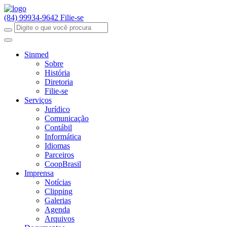
(84) 99934-9642
Filie-se
Sinmed
Sobre
História
Diretoria
Filie-se
Serviços
Jurídico
Comunicação
Contábil
Informática
Idiomas
Parceiros
CoopBrasil
Imprensa
Notícias
Clipping
Galerias
Agenda
Arquivos