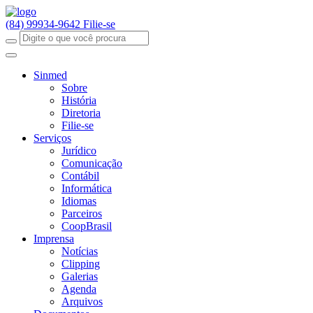
(84) 99934-9642
Filie-se
Sinmed
Sobre
História
Diretoria
Filie-se
Serviços
Jurídico
Comunicação
Contábil
Informática
Idiomas
Parceiros
CoopBrasil
Imprensa
Notícias
Clipping
Galerias
Agenda
Arquivos