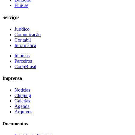
Filie-se
Serviços
Jurídico
Comunicação
Contábil
Informática
Idiomas
Parceiros
CoopBrasil
Imprensa
Notícias
Clipping
Galerias
Agenda
Arquivos
Documentos