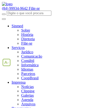
(84) 99934-9642
Filie-se
Sinmed
Sobre
História
Diretoria
Filie-se
Serviços
Jurídico
Comunicação
Contábil
A-
Informática
Idiomas
Parceiros
CoopBrasil
Imprensa
Notícias
Clipping
Galerias
Agenda
Arquivos