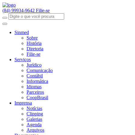
(84) 99934-9642
Filie-se
Sinmed
Sobre
História
Diretoria
Filie-se
Serviços
Jurídico
Comunicação
Contábil
Informática
Idiomas
Parceiros
CoopBrasil
Imprensa
Notícias
Clipping
Galerias
Agenda
Arquivos