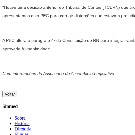
“Houve uma decisão anterior do Tribunal de Contas (TCERN) que tirou
apresentamos esta PEC para corrigir distorções que estavam prejudic
A PEC altera o paragrafo 4º da Constituição do RN para integrar van
aprovada à unanimidade.
Com informações da Assessoria da Assembleia Legislativa
Voltar
Sinmed
Sobre
História
Diretoria
Filie-se