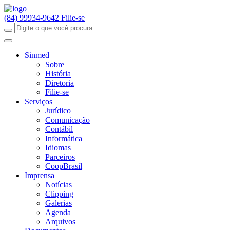
(84) 99934-9642
Filie-se
Sinmed
Sobre
História
Diretoria
Filie-se
Serviços
Jurídico
Comunicação
Contábil
Informática
Idiomas
Parceiros
CoopBrasil
Imprensa
Notícias
Clipping
Galerias
Agenda
Arquivos