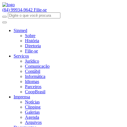
(84) 99934-9642
Filie-se
Sinmed
Sobre
História
Diretoria
Filie-se
Serviços
Jurídico
Comunicação
Contábil
Informática
Idiomas
Parceiros
CoopBrasil
Imprensa
Notícias
Clipping
Galerias
Agenda
Arquivos