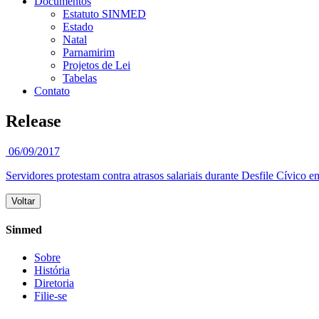
Documentos
Estatuto SINMED
Estado
Natal
Parnamirim
Projetos de Lei
Tabelas
Contato
Release
06/09/2017
Servidores protestam contra atrasos salariais durante Desfile Cívico e
Voltar
Sinmed
Sobre
História
Diretoria
Filie-se