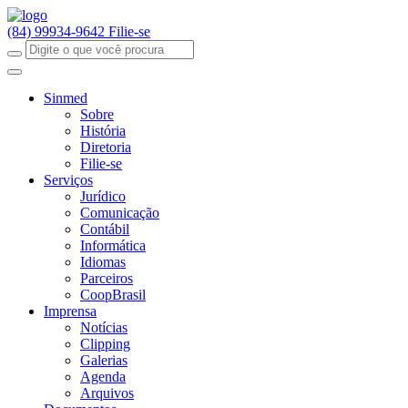
(84) 99934-9642
Filie-se
Sinmed
Sobre
História
Diretoria
Filie-se
Serviços
Jurídico
Comunicação
Contábil
Informática
Idiomas
Parceiros
CoopBrasil
Imprensa
Notícias
Clipping
Galerias
Agenda
Arquivos