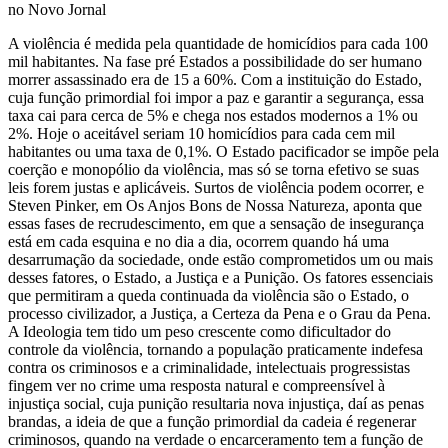
A violência é medida pela quantidade de homicídios para cada 100
mil habitantes. Na fase pré Estados a possibilidade do ser humano
morrer assassinado era de 15 a 60%. Com a instituição do Estado,
cuja função primordial foi impor a paz e garantir a segurança, essa
taxa cai para cerca de 5% e chega nos estados modernos a 1% ou
2%. Hoje o aceitável seriam 10 homicídios para cada cem mil
habitantes ou uma taxa de 0,1%. O Estado pacificador se impõe pela
coerção e monopólio da violência, mas só se torna efetivo se suas
leis forem justas e aplicáveis. Surtos de violência podem ocorrer, e
Steven Pinker, em Os Anjos Bons de Nossa Natureza, aponta que
essas fases de recrudescimento, em que a sensação de insegurança
está em cada esquina e no dia a dia, ocorrem quando há uma
desarrumação da sociedade, onde estão comprometidos um ou mais
desses fatores, o Estado, a Justiça e a Punição. Os fatores essenciais
que permitiram a queda continuada da violência são o Estado, o
processo civilizador, a Justiça, a Certeza da Pena e o Grau da Pena.
A Ideologia tem tido um peso crescente como dificultador do
controle da violência, tornando a população praticamente indefesa
contra os criminosos e a criminalidade, intelectuais progressistas
fingem ver no crime uma resposta natural e compreensível à
injustiça social, cuja punição resultaria nova injustiça, daí as penas
brandas, a ideia de que a função primordial da cadeia é regenerar
criminosos, quando na verdade o encarceramento tem a função de