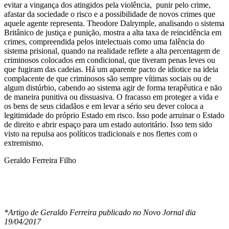
evitar a vingança dos atingidos pela violência, punir pelo crime,
afastar da sociedade o risco e a possibilidade de novos crimes que
aquele agente representa. Theodore Dalrymple, analisando o sistema
Britânico de justiça e punição, mostra a alta taxa de reincidência em
crimes, compreendida pelos intelectuais como uma falência do
sistema prisional, quando na realidade reflete a alta percentagem de
criminosos colocados em condicional, que tiveram penas leves ou
que fugiram das cadeias. Há um aparente pacto de idiotice na ideia
complacente de que criminosos são sempre vítimas sociais ou de
algum distúrbio, cabendo ao sistema agir de forma terapêutica e não
de maneira punitiva ou dissuasiva. O fracasso em proteger a vida e
os bens de seus cidadãos e em levar a sério seu dever coloca a
legitimidade do próprio Estado em risco. Isso pode arruinar o Estado
de direito e abrir espaço para um estado autoritário. Isso tem sido
visto na repulsa aos políticos tradicionais e nos flertes com o
extremismo.
Geraldo Ferreira Filho
*Artigo de Geraldo Ferreira publicado no Novo Jornal dia
19/04/2017