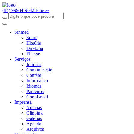
(84) 99934-9642
Filie-se
Sinmed
Sobre
História
Diretoria
Filie-se
Serviços
Jurídico
Comunicação
Contábil
Informática
Idiomas
Parceiros
CoopBrasil
Imprensa
Notícias
Clipping
Galerias
Agenda
Arquivos