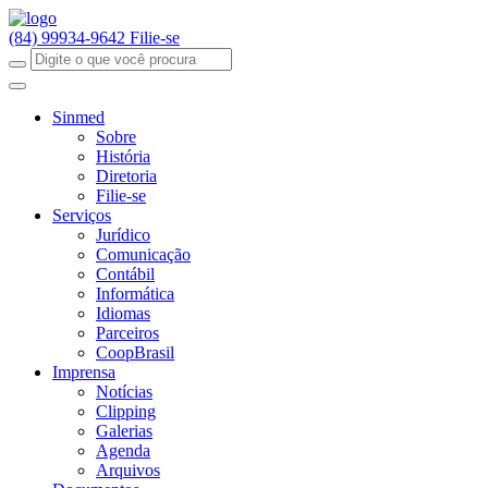
(84) 99934-9642
Filie-se
Sinmed
Sobre
História
Diretoria
Filie-se
Serviços
Jurídico
Comunicação
Contábil
Informática
Idiomas
Parceiros
CoopBrasil
Imprensa
Notícias
Clipping
Galerias
Agenda
Arquivos