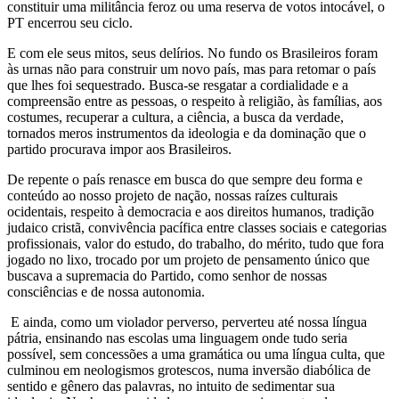
constituir uma militância feroz ou uma reserva de votos intocável, o
PT encerrou seu ciclo.
E com ele seus mitos, seus delírios. No fundo os Brasileiros foram
às urnas não para construir um novo país, mas para retomar o país
que lhes foi sequestrado. Busca-se resgatar a cordialidade e a
compreensão entre as pessoas, o respeito à religião, às famílias, aos
costumes, recuperar a cultura, a ciência, a busca da verdade,
tornados meros instrumentos da ideologia e da dominação que o
partido procurava impor aos Brasileiros.
De repente o país renasce em busca do que sempre deu forma e
conteúdo ao nosso projeto de nação, nossas raízes culturais
ocidentais, respeito à democracia e aos direitos humanos, tradição
judaico cristã, convivência pacífica entre classes sociais e categorias
profissionais, valor do estudo, do trabalho, do mérito, tudo que fora
jogado no lixo, trocado por um projeto de pensamento único que
buscava a supremacia do Partido, como senhor de nossas
consciências e de nossa autonomia.
E ainda, como um violador perverso, perverteu até nossa língua
pátria, ensinando nas escolas uma linguagem onde tudo seria
possível, sem concessões a uma gramática ou uma língua culta, que
culminou em neologismos grotescos, numa inversão diabólica de
sentido e gênero das palavras, no intuito de sedimentar sua