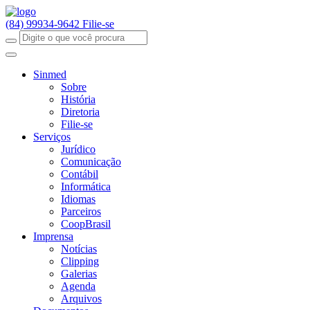
(84) 99934-9642
Filie-se
Sinmed
Sobre
História
Diretoria
Filie-se
Serviços
Jurídico
Comunicação
Contábil
Informática
Idiomas
Parceiros
CoopBrasil
Imprensa
Notícias
Clipping
Galerias
Agenda
Arquivos