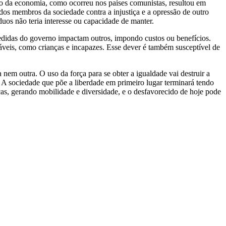
nto da economia, como ocorreu nos países comunistas, resultou em
 dos membros da sociedade contra a injustiça e a opressão de outro
duos não teria interesse ou capacidade de manter.
s medidas do governo impactam outros, impondo custos ou benefícios.
eis, como crianças e incapazes. Esse dever é também susceptível de
em outra. O uso da força para se obter a igualdade vai destruir a
. A sociedade que põe a liberdade em primeiro lugar terminará tendo
cas, gerando mobilidade e diversidade, e o desfavorecido de hoje pode