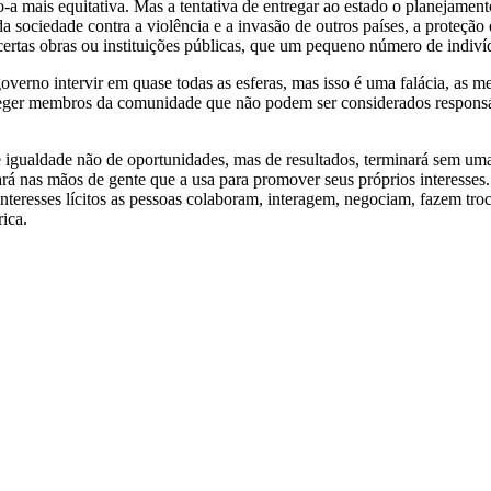
-a mais equitativa. Mas a tentativa de entregar ao estado o planejame
a sociedade contra a violência e a invasão de outros países, a proteção
 certas obras ou instituições públicas, que um pequeno número de indiví
o governo intervir em quase todas as esferas, mas isso é uma falácia, a
eger membros da comunidade que não podem ser considerados responsáv
igualdade não de oportunidades, mas de resultados, terminará sem uma n
nará nas mãos de gente que a usa para promover seus próprios interesses
nteresses lícitos as pessoas colaboram, interagem, negociam, fazem tro
rica.