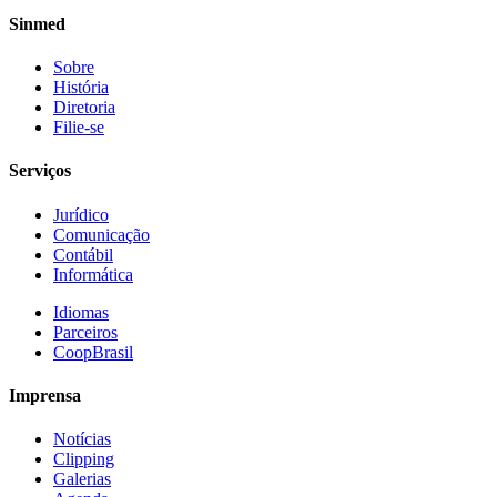
Sinmed
Sobre
História
Diretoria
Filie-se
Serviços
Jurídico
Comunicação
Contábil
Informática
Idiomas
Parceiros
CoopBrasil
Imprensa
Notícias
Clipping
Galerias