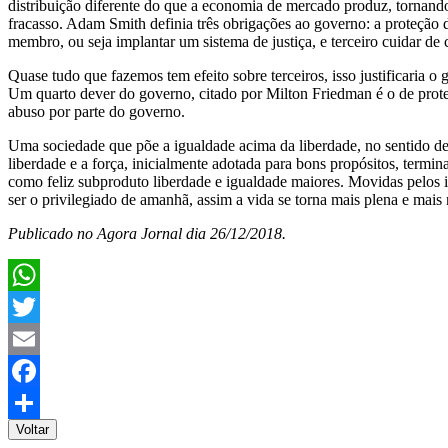
distribuição diferente do que a economia de mercado produz, tornando
fracasso. Adam Smith definia três obrigações ao governo: a proteção d
membro, ou seja implantar um sistema de justiça, e terceiro cuidar de
Quase tudo que fazemos tem efeito sobre terceiros, isso justificaria 
Um quarto dever do governo, citado por Milton Friedman é o de prot
abuso por parte do governo.
Uma sociedade que põe a igualdade acima da liberdade, no sentido de 
liberdade e a força, inicialmente adotada para bons propósitos, termi
como feliz subproduto liberdade e igualdade maiores. Movidas pelos i
ser o privilegiado de amanhã, assim a vida se torna mais plena e mais 
Publicado no Agora Jornal dia 26/12/2018.
WhatsApp
Twitter
Email
Facebook
Voltar
Share