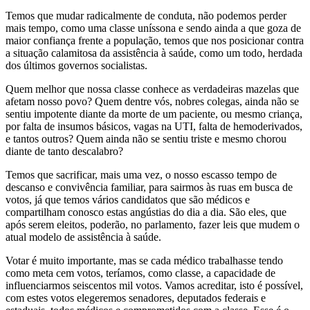
Temos que mudar radicalmente de conduta, não podemos perder
mais tempo, como uma classe uníssona e sendo ainda a que goza de
maior confiança frente a população, temos que nos posicionar contra
a situação calamitosa da assistência à saúde, como um todo, herdada
dos últimos governos socialistas.
Quem melhor que nossa classe conhece as verdadeiras mazelas que
afetam nosso povo? Quem dentre vós, nobres colegas, ainda não se
sentiu impotente diante da morte de um paciente, ou mesmo criança,
por falta de insumos básicos, vagas na UTI, falta de hemoderivados,
e tantos outros? Quem ainda não se sentiu triste e mesmo chorou
diante de tanto descalabro?
Temos que sacrificar, mais uma vez, o nosso escasso tempo de
descanso e convivência familiar, para sairmos às ruas em busca de
votos, já que temos vários candidatos que são médicos e
compartilham conosco estas angústias do dia a dia. São eles, que
após serem eleitos, poderão, no parlamento, fazer leis que mudem o
atual modelo de assistência à saúde.
Votar é muito importante, mas se cada médico trabalhasse tendo
como meta cem votos, teríamos, como classe, a capacidade de
influenciarmos seiscentos mil votos. Vamos acreditar, isto é possível,
com estes votos elegeremos senadores, deputados federais e