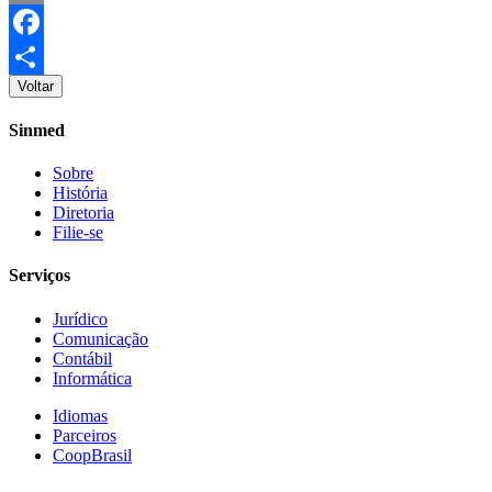
Email
Facebook
Voltar
Share
Sinmed
Sobre
História
Diretoria
Filie-se
Serviços
Jurídico
Comunicação
Contábil
Informática
Idiomas
Parceiros
CoopBrasil