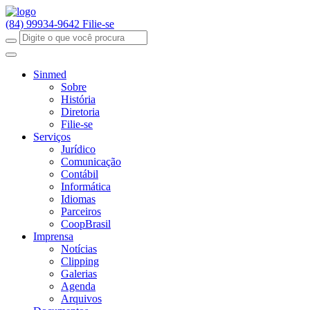
(84) 99934-9642
Filie-se
Sinmed
Sobre
História
Diretoria
Filie-se
Serviços
Jurídico
Comunicação
Contábil
Informática
Idiomas
Parceiros
CoopBrasil
Imprensa
Notícias
Clipping
Galerias
Agenda
Arquivos