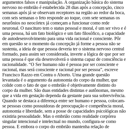
argumentos falsos e manipulação. A organização básica do sistema
nervoso no embrião é estabelecida 28 dias após a concepção, cinco
semanas após já se observam receptores na região ao redor da boca,
com seis semanas o feto responde ao toque, com sete semanas os
neurônios no neocórtex já começam a funcionar como rede
neuronal. O nascituro tem o status pessoal e moral, é um ser vivo e é
uma pessoa, há um fato biológico e um fato filosófico, a capacidade
de autodesenvolvimento para uma vida racional e consciente. Pôr
em questão se o momento da concepção já forme a pessoa não se
sustenta, a ideia de que pessoa deveria ter o sistema nervoso central
formado, para assim ser considerada, inverte a lógica de que por ser
uma pessoa é que ela desenvolverá o sistema capaz de consciência e
racionalidade. “O Ser humano não é pessoa por ser consciente e
racional, mas será consciente e racional por ser pessoa”, escreve
Francisco Razzo em Contra o Aborto. Uma grande questão
levantada é o argumento da autonomia do corpo da mulher, que
colide com o fato de que o embrião é objetivamente distinto do
corpo da mulher. São duas entidades distintas e autônomas, mesmo
que a vida em gestação dependa da gestante para sua sobrevivência.
Quando se destaca a diferença entre ser humano e pessoa, colocam-
se pessoas como possuidoras de preocupação e competência moral,
autonomia e liberdade, sem a posse de capacidades psicológicas não
existiria pessoalidade. Mas o embrião como realidade corpórea
singular intencional e intelectual no mundo, configura-se como
pessoa. E embora o corpo do embrião mantenha relação de