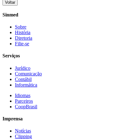
Voltar
Share
Sinmed
Sobre
História
Diretoria
Filie-se
Serviços
Jurídico
Comunicação
Contábil
Informática
Idiomas
Parceiros
CoopBrasil
Imprensa
Notícias
Clipping