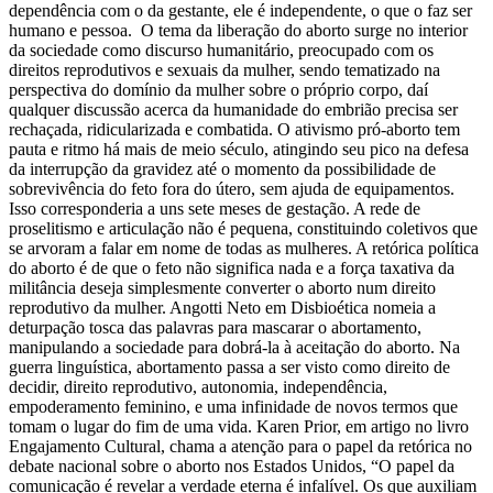
dependência com o da gestante, ele é independente, o que o faz ser
humano e pessoa. O tema da liberação do aborto surge no interior
da sociedade como discurso humanitário, preocupado com os
direitos reprodutivos e sexuais da mulher, sendo tematizado na
perspectiva do domínio da mulher sobre o próprio corpo, daí
qualquer discussão acerca da humanidade do embrião precisa ser
rechaçada, ridicularizada e combatida. O ativismo pró-aborto tem
pauta e ritmo há mais de meio século, atingindo seu pico na defesa
da interrupção da gravidez até o momento da possibilidade de
sobrevivência do feto fora do útero, sem ajuda de equipamentos.
Isso corresponderia a uns sete meses de gestação. A rede de
proselitismo e articulação não é pequena, constituindo coletivos que
se arvoram a falar em nome de todas as mulheres. A retórica política
do aborto é de que o feto não significa nada e a força taxativa da
militância deseja simplesmente converter o aborto num direito
reprodutivo da mulher. Angotti Neto em Disbioética nomeia a
deturpação tosca das palavras para mascarar o abortamento,
manipulando a sociedade para dobrá-la à aceitação do aborto. Na
guerra linguística, abortamento passa a ser visto como direito de
decidir, direito reprodutivo, autonomia, independência,
empoderamento feminino, e uma infinidade de novos termos que
tomam o lugar do fim de uma vida. Karen Prior, em artigo no livro
Engajamento Cultural, chama a atenção para o papel da retórica no
debate nacional sobre o aborto nos Estados Unidos, “O papel da
comunicação é revelar a verdade eterna é infalível. Os que auxiliam