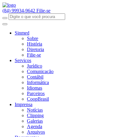
(84) 99934-9642
Filie-se
Sinmed
Sobre
História
Diretoria
Filie-se
Serviços
Jurídico
Comunicação
Contábil
Informática
Idiomas
Parceiros
CoopBrasil
Imprensa
Notícias
Clipping
Galerias
Agenda
Arquivos