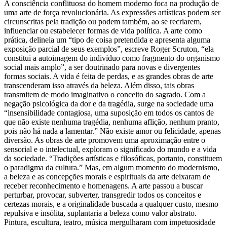
A consciência conflituosa do homem moderno foca na produção de
uma arte de força revolucionária. As expressões artísticas podem ser
circunscritas pela tradição ou podem também, ao se recriarem,
influenciar ou estabelecer formas de vida política. A arte como
prática, delineia um “tipo de coisa pretendida e apresenta alguma
exposição parcial de seus exemplos”, escreve Roger Scruton, “ela
constitui a autoimagem do indivíduo como fragmento do organismo
social mais amplo”, a ser doutrinado para novas e divergentes
formas sociais. A vida é feita de perdas, e as grandes obras de arte
transcenderam isso através da beleza. Além disso, tais obras
transmitem de modo imaginativo o conceito do sagrado. Com a
negação psicológica da dor e da tragédia, surge na sociedade uma
“insensibilidade contagiosa, uma suposição em todos os cantos de
que não existe nenhuma tragédia, nenhuma aflição, nenhum pranto,
pois não há nada a lamentar.” Não existe amor ou felicidade, apenas
diversão. As obras de arte promovem uma aproximação entre o
sensorial e o intelectual, exploram o significado do mundo e a vida
da sociedade. “Tradições artísticas e filosóficas, portanto, constituem
o paradigma da cultura.” Mas, em algum momento do modernismo,
a beleza e as concepções morais e espirituais da arte deixaram de
receber reconhecimento e homenagens. A arte passou a buscar
perturbar, provocar, subverter, transgredir todos os conceitos e
certezas morais, e a originalidade buscada a qualquer custo, mesmo
repulsiva e insólita, suplantaria a beleza como valor abstrato.
Pintura, escultura, teatro, música mergulharam com impetuosidade