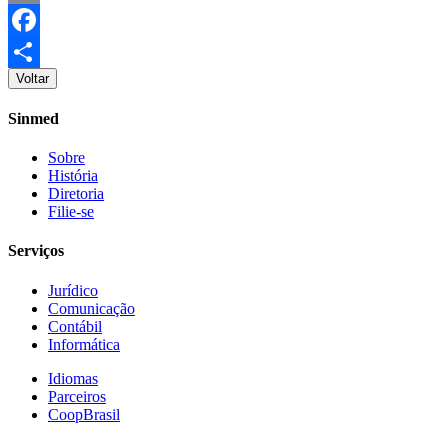
Email
Facebook
Voltar
Share
Sinmed
Sobre
História
Diretoria
Filie-se
Serviços
Jurídico
Comunicação
Contábil
Informática
Idiomas
Parceiros
CoopBrasil