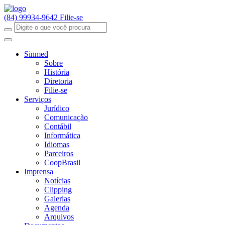
(84) 99934-9642
Filie-se
Sinmed
Sobre
História
Diretoria
Filie-se
Serviços
Jurídico
Comunicação
Contábil
Informática
Idiomas
Parceiros
CoopBrasil
Imprensa
Notícias
Clipping
Galerias
Agenda
Arquivos