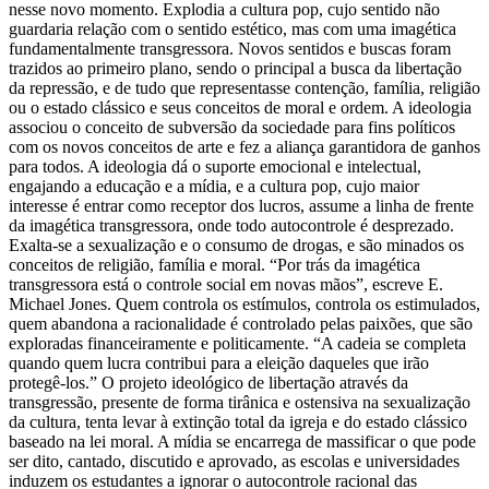
nesse novo momento. Explodia a cultura pop, cujo sentido não
guardaria relação com o sentido estético, mas com uma imagética
fundamentalmente transgressora. Novos sentidos e buscas foram
trazidos ao primeiro plano, sendo o principal a busca da libertação
da repressão, e de tudo que representasse contenção, família, religião
ou o estado clássico e seus conceitos de moral e ordem. A ideologia
associou o conceito de subversão da sociedade para fins políticos
com os novos conceitos de arte e fez a aliança garantidora de ganhos
para todos. A ideologia dá o suporte emocional e intelectual,
engajando a educação e a mídia, e a cultura pop, cujo maior
interesse é entrar como receptor dos lucros, assume a linha de frente
da imagética transgressora, onde todo autocontrole é desprezado.
Exalta-se a sexualização e o consumo de drogas, e são minados os
conceitos de religião, família e moral. “Por trás da imagética
transgressora está o controle social em novas mãos”, escreve E.
Michael Jones. Quem controla os estímulos, controla os estimulados,
quem abandona a racionalidade é controlado pelas paixões, que são
exploradas financeiramente e politicamente. “A cadeia se completa
quando quem lucra contribui para a eleição daqueles que irão
protegê-los.” O projeto ideológico de libertação através da
transgressão, presente de forma tirânica e ostensiva na sexualização
da cultura, tenta levar à extinção total da igreja e do estado clássico
baseado na lei moral. A mídia se encarrega de massificar o que pode
ser dito, cantado, discutido e aprovado, as escolas e universidades
induzem os estudantes a ignorar o autocontrole racional das