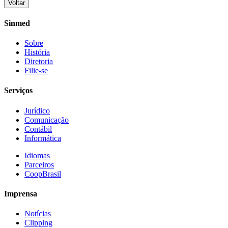
Voltar
Share
Sinmed
Sobre
História
Diretoria
Filie-se
Serviços
Jurídico
Comunicação
Contábil
Informática
Idiomas
Parceiros
CoopBrasil
Imprensa
Notícias
Clipping