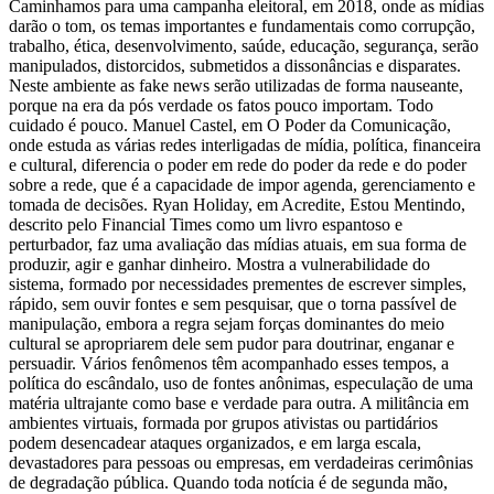
Caminhamos para uma campanha eleitoral, em 2018, onde as mídias
darão o tom, os temas importantes e fundamentais como corrupção,
trabalho, ética, desenvolvimento, saúde, educação, segurança, serão
manipulados, distorcidos, submetidos a dissonâncias e disparates.
Neste ambiente as fake news serão utilizadas de forma nauseante,
porque na era da pós verdade os fatos pouco importam. Todo
cuidado é pouco. Manuel Castel, em O Poder da Comunicação,
onde estuda as várias redes interligadas de mídia, política, financeira
e cultural, diferencia o poder em rede do poder da rede e do poder
sobre a rede, que é a capacidade de impor agenda, gerenciamento e
tomada de decisões. Ryan Holiday, em Acredite, Estou Mentindo,
descrito pelo Financial Times como um livro espantoso e
perturbador, faz uma avaliação das mídias atuais, em sua forma de
produzir, agir e ganhar dinheiro. Mostra a vulnerabilidade do
sistema, formado por necessidades prementes de escrever simples,
rápido, sem ouvir fontes e sem pesquisar, que o torna passível de
manipulação, embora a regra sejam forças dominantes do meio
cultural se apropriarem dele sem pudor para doutrinar, enganar e
persuadir. Vários fenômenos têm acompanhado esses tempos, a
política do escândalo, uso de fontes anônimas, especulação de uma
matéria ultrajante como base e verdade para outra. A militância em
ambientes virtuais, formada por grupos ativistas ou partidários
podem desencadear ataques organizados, e em larga escala,
devastadores para pessoas ou empresas, em verdadeiras cerimônias
de degradação pública. Quando toda notícia é de segunda mão,