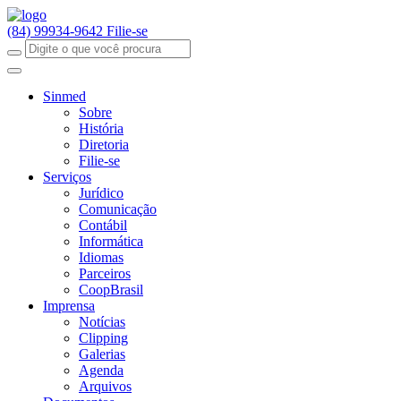
(84) 99934-9642
Filie-se
Sinmed
Sobre
História
Diretoria
Filie-se
Serviços
Jurídico
Comunicação
Contábil
Informática
Idiomas
Parceiros
CoopBrasil
Imprensa
Notícias
Clipping
Galerias
Agenda
Arquivos