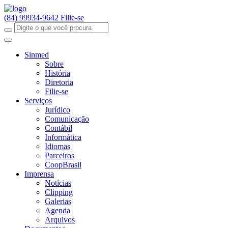
(84) 99934-9642
Filie-se
Sinmed
Sobre
História
Diretoria
Filie-se
Serviços
Jurídico
Comunicação
Contábil
Informática
Idiomas
Parceiros
CoopBrasil
Imprensa
Notícias
Clipping
Galerias
Agenda
Arquivos