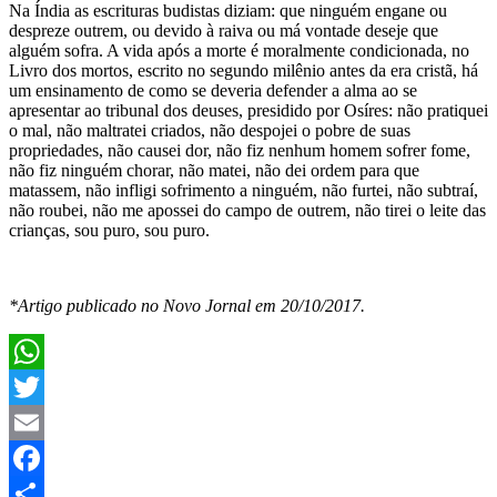
Na Índia as escrituras budistas diziam: que ninguém engane ou
despreze outrem, ou devido à raiva ou má vontade deseje que
alguém sofra. A vida após a morte é moralmente condicionada, no
Livro dos mortos, escrito no segundo milênio antes da era cristã, há
um ensinamento de como se deveria defender a alma ao se
apresentar ao tribunal dos deuses, presidido por Osíres: não pratiquei
o mal, não maltratei criados, não despojei o pobre de suas
propriedades, não causei dor, não fiz nenhum homem sofrer fome,
não fiz ninguém chorar, não matei, não dei ordem para que
matassem, não infligi sofrimento a ninguém, não furtei, não subtraí,
não roubei, não me apossei do campo de outrem, não tirei o leite das
crianças, sou puro, sou puro.
*Artigo publicado no Novo Jornal em 20/10/2017.
WhatsApp
Twitter
Email
Facebook