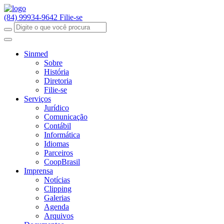
(84) 99934-9642
Filie-se
Sinmed
Sobre
História
Diretoria
Filie-se
Serviços
Jurídico
Comunicação
Contábil
Informática
Idiomas
Parceiros
CoopBrasil
Imprensa
Notícias
Clipping
Galerias
Agenda
Arquivos