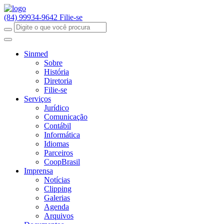
(84) 99934-9642
Filie-se
Sinmed
Sobre
História
Diretoria
Filie-se
Serviços
Jurídico
Comunicação
Contábil
Informática
Idiomas
Parceiros
CoopBrasil
Imprensa
Notícias
Clipping
Galerias
Agenda
Arquivos