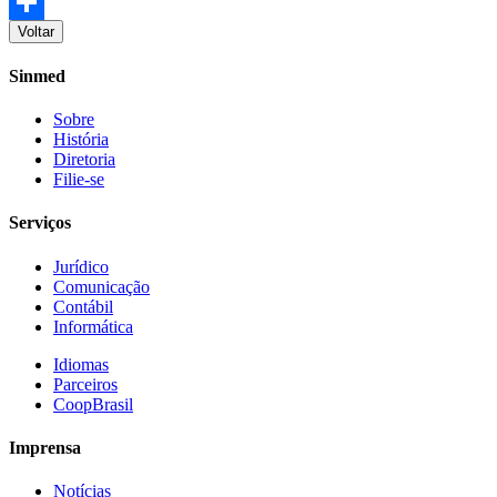
Facebook
Voltar
Share
Sinmed
Sobre
História
Diretoria
Filie-se
Serviços
Jurídico
Comunicação
Contábil
Informática
Idiomas
Parceiros
CoopBrasil
Imprensa
Notícias