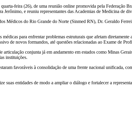
quarta-feira (26), de uma reunião online promovida pela Federação B
 Jerônimo, e reuniu representantes das Academias de Medicina de dive
dos Médicos do Rio Grande do Norte (Sinmed RN), Dr. Geraldo Ferreira
es médicas para enfrentar problemas estruturais que afetam diretamente
ssivo de novos formandos, até questões relacionadas ao Exame de Profi
e articulação conjunta já em andamento em estados como Minas Gerais e
as instituições.
estaram favoráveis à consolidação de uma frente nacional unificada, com
e suas entidades de modo a ampliar o diálogo e fortalecer a represent