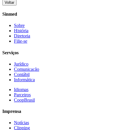
Voltar
Share
Sinmed
Sobre
História
Diretoria
Filie-se
Serviços
Jurídico
Comunicação
Contábil
Informática
Idiomas
Parceiros
CoopBrasil
Imprensa
Notícias
Clipping