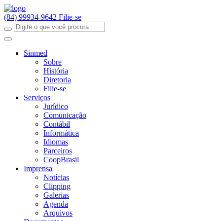
(84) 99934-9642
Filie-se
Sinmed
Sobre
História
Diretoria
Filie-se
Serviços
Jurídico
Comunicação
Contábil
Informática
Idiomas
Parceiros
CoopBrasil
Imprensa
Notícias
Clipping
Galerias
Agenda
Arquivos