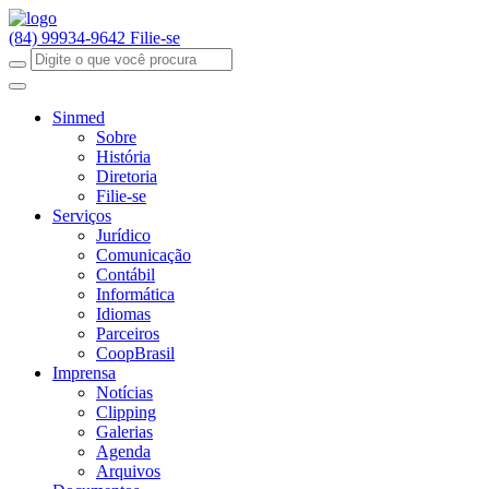
(84) 99934-9642
Filie-se
Sinmed
Sobre
História
Diretoria
Filie-se
Serviços
Jurídico
Comunicação
Contábil
Informática
Idiomas
Parceiros
CoopBrasil
Imprensa
Notícias
Clipping
Galerias
Agenda
Arquivos