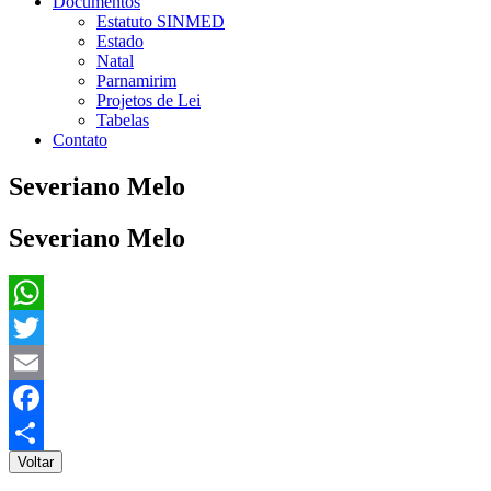
Documentos
Estatuto SINMED
Estado
Natal
Parnamirim
Projetos de Lei
Tabelas
Contato
Severiano Melo
Severiano Melo
WhatsApp
Twitter
Email
Facebook
Voltar
Share