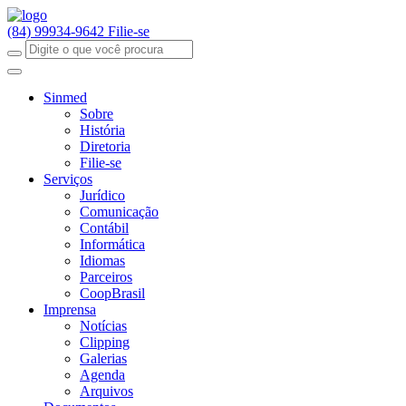
(84) 99934-9642
Filie-se
Sinmed
Sobre
História
Diretoria
Filie-se
Serviços
Jurídico
Comunicação
Contábil
Informática
Idiomas
Parceiros
CoopBrasil
Imprensa
Notícias
Clipping
Galerias
Agenda
Arquivos