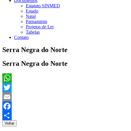
Documentos
Estatuto SINMED
Estado
Natal
Parnamirim
Projetos de Lei
Tabelas
Contato
Serra Negra do Norte
Serra Negra do Norte
WhatsApp
Twitter
Email
Facebook
Voltar
Share