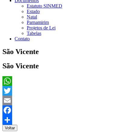
Documentos
Estatuto SINMED
Estado
Natal
Parnamirim
Projetos de Lei
Tabelas
Contato
São Vicente
São Vicente
WhatsApp
Twitter
Email
Facebook
Voltar
Share