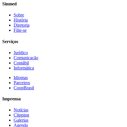
Sinmed
Sobre
História
Diretoria
Filie-se
Serviços
Jurídico
Comunicação
Contábil
Informática
Idiomas
Parceiros
CoopBrasil
Imprensa
Notícias
Clipping
Galerias
Agenda