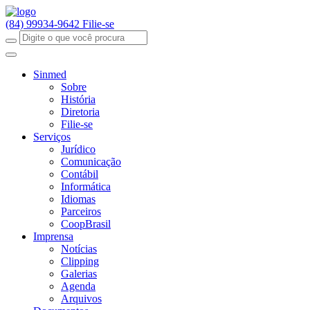
(84) 99934-9642
Filie-se
Sinmed
Sobre
História
Diretoria
Filie-se
Serviços
Jurídico
Comunicação
Contábil
Informática
Idiomas
Parceiros
CoopBrasil
Imprensa
Notícias
Clipping
Galerias
Agenda
Arquivos