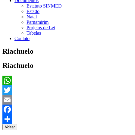
Documentos
Estatuto SINMED
Estado
Natal
Parnamirim
Projetos de Lei
Tabelas
Contato
Riachuelo
Riachuelo
WhatsApp
Twitter
Email
Facebook
Voltar
Share