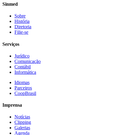
Sinmed
Sobre
História
Diretoria
Filie-se
Serviços
Jurídico
Comunicação
Contábil
Informática
Idiomas
Parceiros
CoopBrasil
Imprensa
Notícias
Clipping
Galerias
Agenda