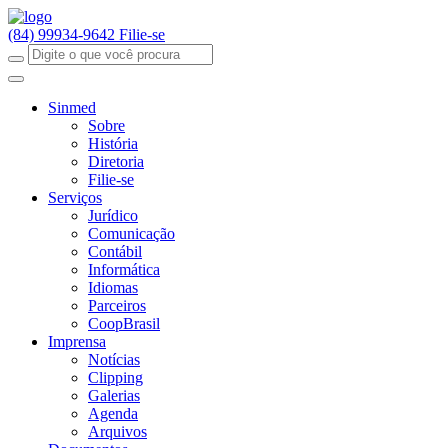
(84) 99934-9642
Filie-se
Sinmed
Sobre
História
Diretoria
Filie-se
Serviços
Jurídico
Comunicação
Contábil
Informática
Idiomas
Parceiros
CoopBrasil
Imprensa
Notícias
Clipping
Galerias
Agenda
Arquivos