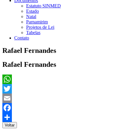
Documentos
Estatuto SINMED
Estado
Natal
Parnamirim
Projetos de Lei
Tabelas
Contato
Rafael Fernandes
Rafael Fernandes
WhatsApp
Twitter
Email
Facebook
Voltar
Share