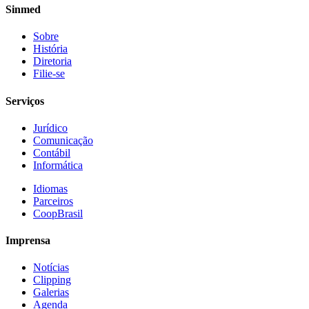
Sinmed
Sobre
História
Diretoria
Filie-se
Serviços
Jurídico
Comunicação
Contábil
Informática
Idiomas
Parceiros
CoopBrasil
Imprensa
Notícias
Clipping
Galerias
Agenda