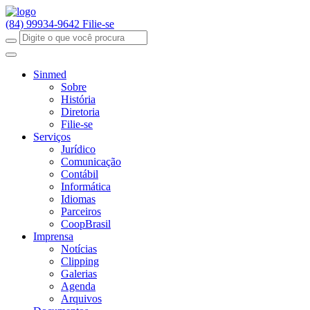
(84) 99934-9642
Filie-se
Sinmed
Sobre
História
Diretoria
Filie-se
Serviços
Jurídico
Comunicação
Contábil
Informática
Idiomas
Parceiros
CoopBrasil
Imprensa
Notícias
Clipping
Galerias
Agenda
Arquivos