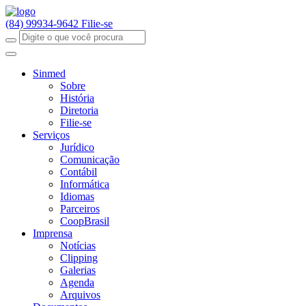
(84) 99934-9642
Filie-se
Sinmed
Sobre
História
Diretoria
Filie-se
Serviços
Jurídico
Comunicação
Contábil
Informática
Idiomas
Parceiros
CoopBrasil
Imprensa
Notícias
Clipping
Galerias
Agenda
Arquivos