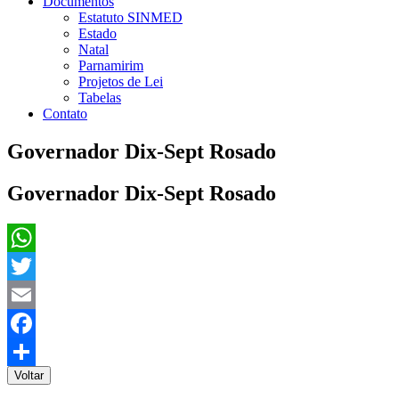
Documentos
Estatuto SINMED
Estado
Natal
Parnamirim
Projetos de Lei
Tabelas
Contato
Governador Dix-Sept Rosado
Governador Dix-Sept Rosado
WhatsApp
Twitter
Email
Facebook
Voltar
Share