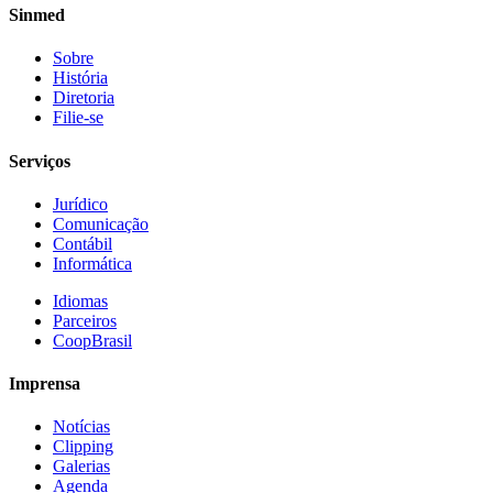
Sinmed
Sobre
História
Diretoria
Filie-se
Serviços
Jurídico
Comunicação
Contábil
Informática
Idiomas
Parceiros
CoopBrasil
Imprensa
Notícias
Clipping
Galerias
Agenda