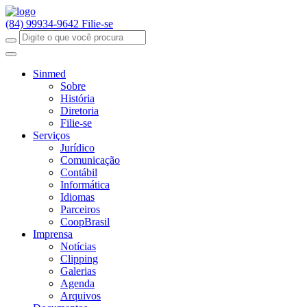
(84) 99934-9642
Filie-se
Sinmed
Sobre
História
Diretoria
Filie-se
Serviços
Jurídico
Comunicação
Contábil
Informática
Idiomas
Parceiros
CoopBrasil
Imprensa
Notícias
Clipping
Galerias
Agenda
Arquivos