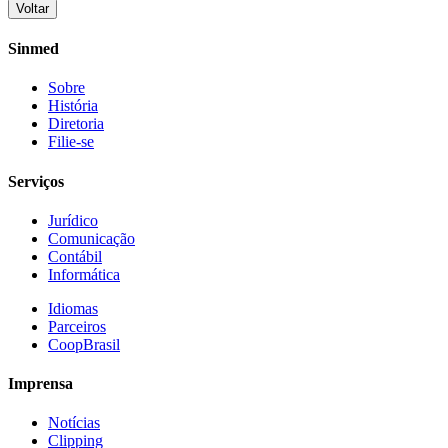
Voltar
Share
Sinmed
Sobre
História
Diretoria
Filie-se
Serviços
Jurídico
Comunicação
Contábil
Informática
Idiomas
Parceiros
CoopBrasil
Imprensa
Notícias
Clipping