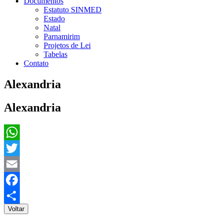
Documentos
Estatuto SINMED
Estado
Natal
Parnamirim
Projetos de Lei
Tabelas
Contato
Alexandria
Alexandria
WhatsApp
Twitter
Email
Facebook
Voltar
Share