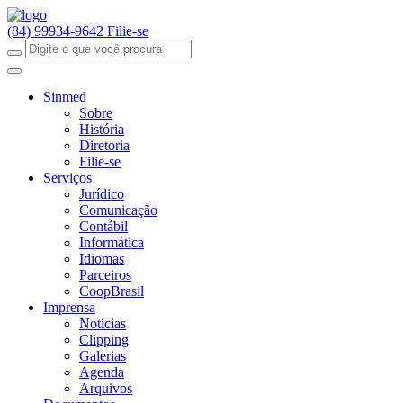
(84) 99934-9642
Filie-se
Sinmed
Sobre
História
Diretoria
Filie-se
Serviços
Jurídico
Comunicação
Contábil
Informática
Idiomas
Parceiros
CoopBrasil
Imprensa
Notícias
Clipping
Galerias
Agenda
Arquivos